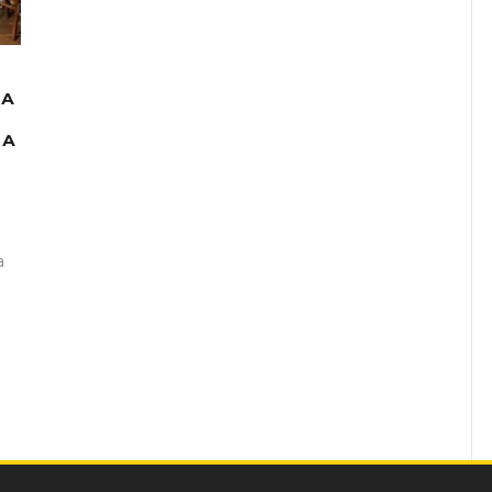
ВА
ЈА
а