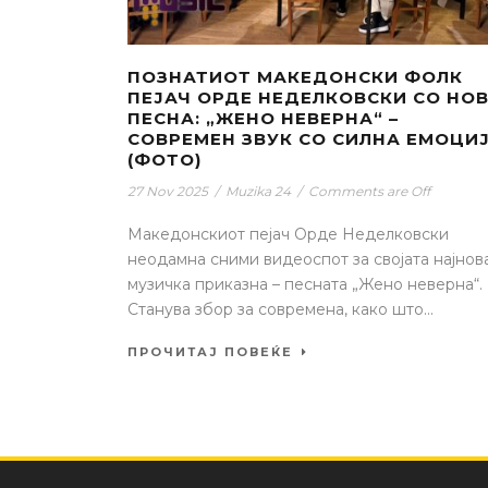
ПОЗНАТИОТ МАКЕДОНСКИ ФОЛК
ПЕЈАЧ ОРДЕ НЕДЕЛКОВСКИ СО НО
ПЕСНА: „ЖЕНО НЕВЕРНА“ –
СОВРЕМЕН ЗВУК СО СИЛНА ЕМОЦИ
(ФОТО)
27 Nov 2025
/
Muzika 24
/
Comments are Off
Македонскиот пејач Орде Неделковски
неодамна сними видеоспот за својата најнов
музичка приказна – песната „Жено неверна“.
Станува збор за современа, како што...
ПРОЧИТАЈ ПОВЕЌЕ