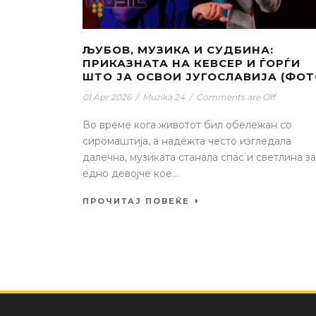
ЉУБОВ, МУЗИКА И СУДБИНА:
ПРИКАЗНАТА НА КЕВСЕР И ЃОРЃИ
ШТО ЈА ОСВОИ ЈУГОСЛАВИЈА (ФОТ
01 Apr 2026
/
Muzika 24
/
Comments are Off
Во време кога животот бил обележан со
сиромаштија, а надежта често изгледала
далечна, музиката станала спас и светлина за
едно девојче кое...
ПРОЧИТАЈ ПОВЕЌЕ