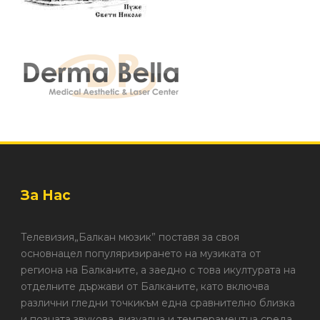
За Нас
Телевизия„Балкан мюзик” поставя за своя
основнацел популяризирането на музиката от
региона на Балканите, а заедно с това икултурата на
отделните държави от Балканите, като включва
различни гледни точкикъм една сравнително близка
и позната звукова, визуална и темпераментна среда