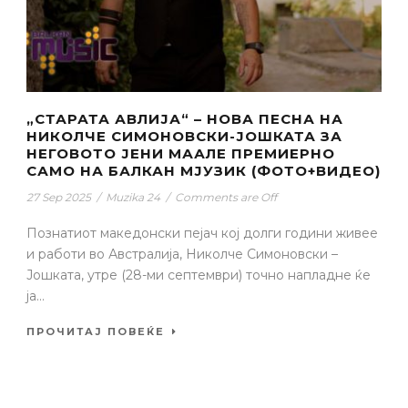
„СТАРАТА АВЛИЈА“ – НОВА ПЕСНА НА
НИКОЛЧЕ СИМОНОВСКИ-ЈОШКАТА ЗА
НЕГОВОТО ЈЕНИ МААЛЕ ПРЕМИЕРНО
САМО НА БАЛКАН МЈУЗИК (ФОТО+ВИДЕО)
27 Sep 2025
/
Muzika 24
/
Comments are Off
Познатиот македонски пејач кој долги години живее
и работи во Австралија, Николче Симоновски –
Јошката, утре (28-ми септември) точно напладне ќе
ја...
ПРОЧИТАЈ ПОВЕЌЕ