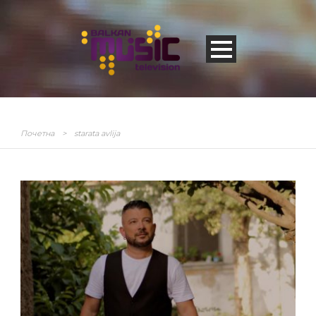
Почетна
>
starata avlija