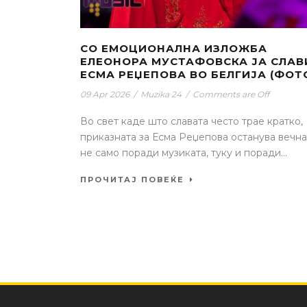
СО ЕМОЦИОНАЛНА ИЗЛОЖБА
ЕЛЕОНОРА МУСТАФОВСКА ЈА СЛАВ
ЕСМА РЕЏЕПОВА ВО БЕЛГИЈА (ФОТ
09 Apr 2026
/
Muzika 24
/
Comments are Off
Во свет каде што славата често трае кратко,
приказната за Есма Реџепова останува вечна
не само поради музиката, туку и поради...
ПРОЧИТАЈ ПОВЕЌЕ