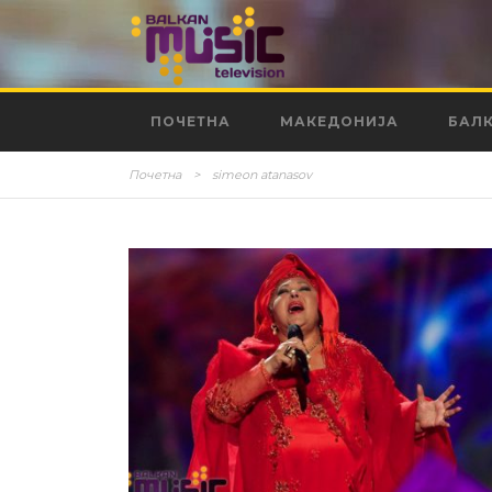
ПОЧЕТНА
МАКЕДОНИЈА
БАЛ
Почетна
>
simeon atanasov