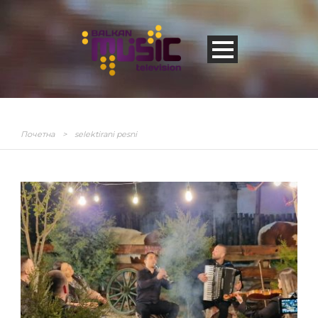
Почетна
>
selektirani pesni