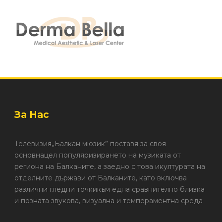
За Нас
Телевизия„Балкан мюзик” поставя за своя
основнацел популяризирането на музиката от
региона на Балканите, а заедно с това икултурата на
отделните държави от Балканите, като включва
различни гледни точкикъм една сравнително близка
и позната звукова, визуална и темпераментна среда