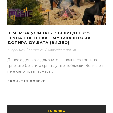
ВЕЧЕР ЗА УЖИВАЊЕ: ВЕЛИГДЕН СО
ГРУПА ПЛЕТЕНКА – МУЗИКА ШТО ЈА
ДОПИРА ДУШАТА (ВИДЕО)
12 Apr 2026
/
Muzika 24
/
Comments are Off
Денес е ден кога домовите се полни со топлина,
трпезите богати, а срцата уште поблиски. Велигден
не е само празник – тоа...
ПРОЧИТАЈ ПОВЕЌЕ
ВО ЖИВО