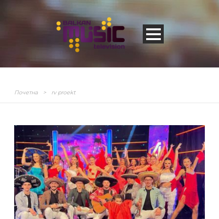
Почетна
>
rv proekt