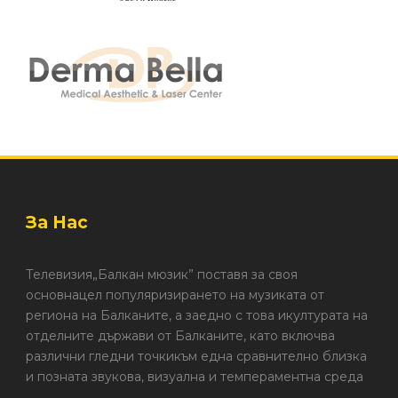
За Нас
Телевизия„Балкан мюзик” поставя за своя
основнацел популяризирането на музиката от
региона на Балканите, а заедно с това икултурата на
отделните държави от Балканите, като включва
различни гледни точкикъм една сравнително близка
и позната звукова, визуална и темпераментна среда