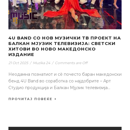
4U BAND СО НОВ МУЗИЧКИ ТВ ПРОЕКТ НА
БАЛКАН МЈУЗИК ТЕЛЕВИЗИЈА: СВЕТСКИ
ХИТОВИ ВО НОВО МАКЕДОНСКО
ИЗДАНИЕ
21 Oct 2025
/
Muzika 24
/
Comments are Off
Неодамна познатиот и сè почесто баран македонски
бенд 4U Band во соработка со најдобрите – Арт
Студио продукција и Балкан Мјузик телевизија...
ПРОЧИТАЈ ПОВЕЌЕ