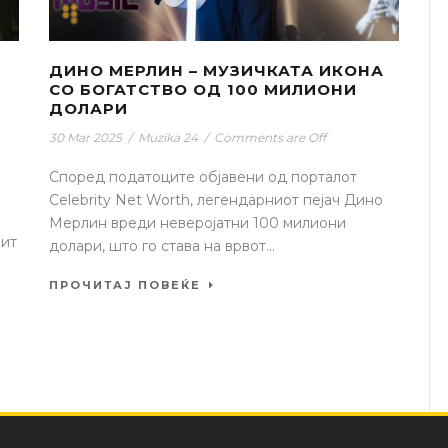
ДИНО МЕРЛИН – МУЗИЧКАТА ИКОНА
СО БОГАТСТВО ОД 100 МИЛИОНИ
ДОЛАРИ
30 Mar 2025
/
Muzika 24
/
Comments are Off
Според податоците објавени од порталот
Celebrity Net Worth, легендарниот пејач Дино
Мерлин вреди неверојатни 100 милиони
лит
долари, што го става на врвот...
ПРОЧИТАЈ ПОВЕЌЕ