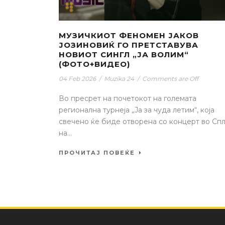
МУЗИЧКИОТ ФЕНОМЕН ЈАКОВ
ЈОЗИНОВИЌ ГО ПРЕТСТАВУВА
НОВИОТ СИНГЛ „ЈА ВОЛИМ“
(ФОТО+ВИДЕО)
04 Feb 2026
/
Muzika 24
/
Comments are Off
Во пресрет на почетокот на големата
регионална турнеја „Ја за чуда летим“, која
свечено ќе биде отворена со концерт во Сп
на...
ПРОЧИТАЈ ПОВЕЌЕ