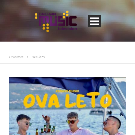
Почетна
>
ova leto