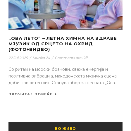
„ОВА ЛЕТО“ – ЛЕТНА ХИМНА НА ЗДРАВЕ
МЈУЗИК ОД СРЦЕТО НА ОХРИД
(ФОТО+ВИДЕО)
22 Jul 2025
/
Muzika 24
/
Comments are Off
Со ритам на морски бранови, свежа енергија и
позитивна вибрација, македонската музичка сцена
доби нов летен хит. Станува збор за песната „Ова...
ПРОЧИТАЈ ПОВЕЌЕ
ВО ЖИВО