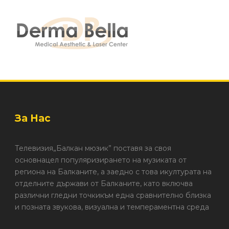
За Нас
Телевизия„Балкан мюзик” поставя за своя
основнацел популяризирането на музиката от
региона на Балканите, а заедно с това икултурата на
отделните държави от Балканите, като включва
различни гледни точкикъм една сравнително близка
и позната звукова, визуална и темпераментна среда