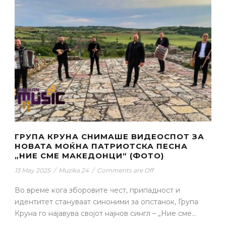
ГРУПА КРУНА СНИМАШЕ ВИДЕОСПОТ ЗА
НОВАТА МОЌНА ПАТРИОТСКА ПЕСНА
„НИЕ СМЕ МАКЕДОНЦИ“ (ФОТО)
13 May 2025
/
Muzika 24
/
Comments are Off
Во време кога зборовите чест, припадност и
идентитет стануваат синоними за опстанок, Група
Круна го најавува својот најнов сингл – „Ние сме...