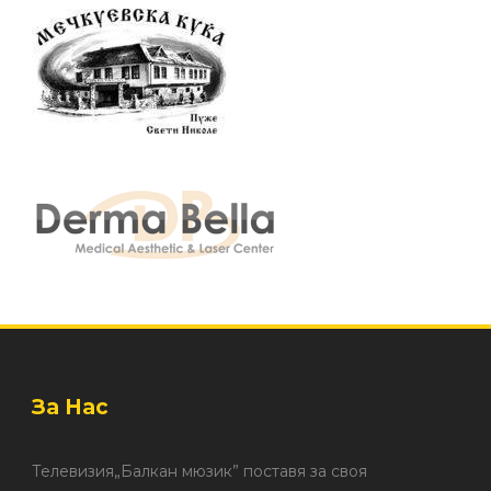
За Нас
Телевизия„Балкан мюзик” поставя за своя