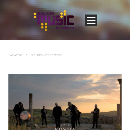
Почетна
>
nie sme makedonci