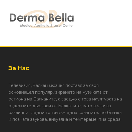
За Нас
Телевизия„Балкан мюзик” поставя за своя
основнацел популяризирането на музиката от
региона на Балканите, а заедно с това икултурата на
отделните държави от Балканите, като включва
различни гледни точкикъм една сравнително близка
и позната звукова, визуална и темпераментна среда