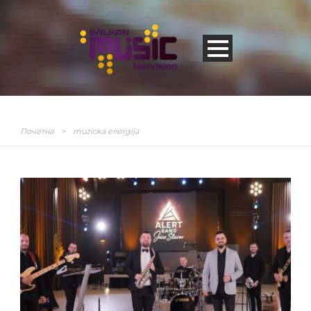
Почетна
>
muzicka energija