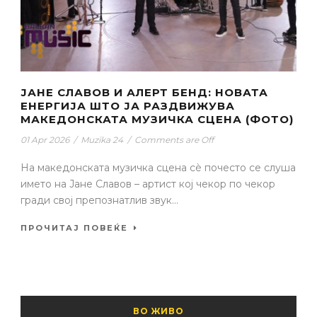
ЈАНЕ СЛАВОВ И АЛЕРТ БЕНД: НОВАТА
ЕНЕРГИЈА ШТО ЈА РАЗДВИЖУВА
МАКЕДОНСКАТА МУЗИЧКА СЦЕНА (ФОТО)
01 Apr 2026
/
Muzika 24
/
Comments are Off
На македонската музичка сцена сè почесто се слуша
името на Јане Славов – артист кој чекор по чекор
гради свој препознатлив звук...
ПРОЧИТАЈ ПОВЕЌЕ
ВО ЖИВО