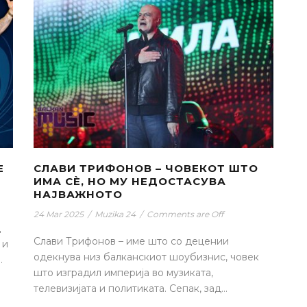
Е
СЛАВИ ТРИФОНОВ – ЧОВЕКОТ ШТО
ИМА СÈ, НО МУ НЕДОСТАСУВА
НАЈВАЖНОТО
24 Mar 2025
/
Muzika 24
/
Comments are Off
д
Слави Трифонов – име што со децении
 и
одекнува низ балканскиот шоубизнис, човек
.
што изградил империја во музиката,
телевизијата и политиката. Сепак, зад...