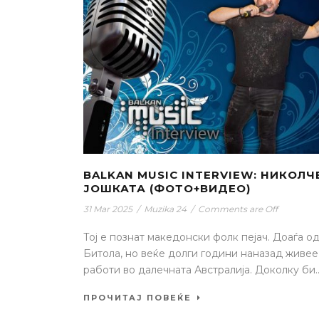
BALKAN MUSIC INTERVIEW: НИКОЛЧ
ЈОШКАТА (ФОТО+ВИДЕО)
31 Mar 2025
/
Muzika 24
/
Comments are Off
Тој е познат македонски фолк пејач. Доаѓа о
Битола, но веќе долги години наназад живее
работи во далечната Австралија. Доколку би..
ПРОЧИТАЈ ПОВЕЌЕ