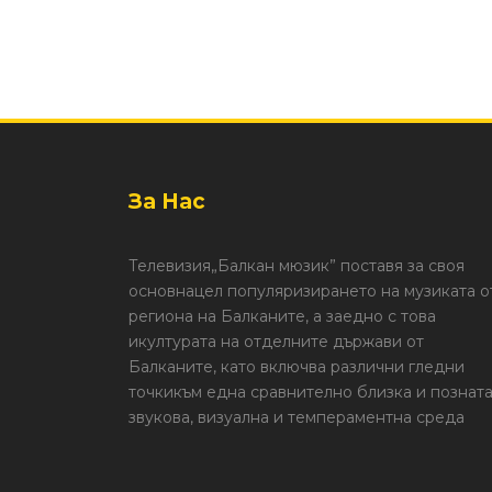
За Нас
Телевизия„Балкан мюзик” поставя за своя
основнацел популяризирането на музиката о
региона на Балканите, а заедно с това
икултурата на отделните държави от
Балканите, като включва различни гледни
точкикъм една сравнително близка и познат
звукова, визуална и темпераментна среда