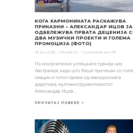
КОГА ХАРМОНИКАТА РАСКАЖУВА
ПРИКАЗНИ – АЛЕКСАНДАР ИЦОВ ЈА
ОДБЕЛЕЖУВА ПРВАТА ДЕЦЕНИЈА 
ДВА МУЗИЧКИ ПРОЕКТИ И ГОЛЕМА
ПРОМОЦИЈА (ФОТО)
15 Jun 2026
/
Muzika 24
/
Comments are Off
По исклучително успешната турнеја низ
Австралија, каде што беше пречекан со гол
овации и топол прием од македонската
дијаспора, мултиинструменталистот
Александар Ицов...
ПРОЧИТАЈ ПОВЕЌЕ