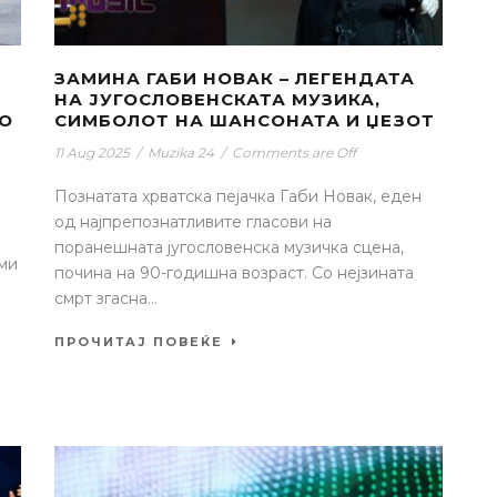
ЗАМИНА ГАБИ НОВАК – ЛЕГЕНДАТА
НА ЈУГОСЛОВЕНСКАТА МУЗИКА,
СО
СИМБОЛОТ НА ШАНСОНАТА И ЏЕЗОТ
11 Aug 2025
/
Muzika 24
/
Comments are Off
Познатата хрватска пејачка Габи Новак, еден
од најпрепознатливите гласови на
поранешната југословенска музичка сцена,
еми
почина на 90-годишна возраст. Со нејзината
смрт згасна...
ПРОЧИТАЈ ПОВЕЌЕ