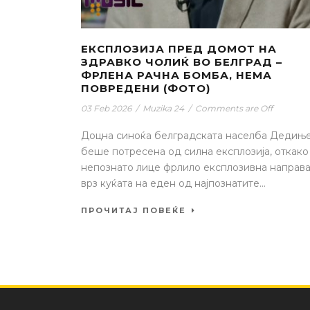
ЕКСПЛОЗИЈА ПРЕД ДОМОТ НА
ЗДРАВКО ЧОЛИЌ ВО БЕЛГРАД –
ФРЛЕНА РАЧНА БОМБА, НЕМА
ПОВРЕДЕНИ (ФОТО)
03 Feb 2026
/
Muzika 24
/
Comments are Off
Доцна синоќа белградската населба Дедињ
беше потресена од силна експлозија, откако
непознато лице фрлило експлозивна направ
врз куќата на еден од најпознатите...
ПРОЧИТАЈ ПОВЕЌЕ