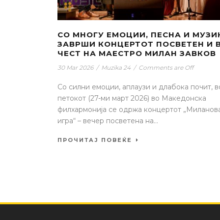
СО МНОГУ ЕМОЦИИ, ПЕСНА И МУЗИ
ЗАВРШИ КОНЦЕРТОТ ПОСВЕТЕН И 
ЧЕСТ НА МАЕСТРО МИЛАН ЗАВКОВ
30 Mar 2026
/
Muzika 24
/
Comments are Off
Со силни емоции, аплаузи и длабока почит, в
петокот (27-ми март 2026) во Македонска
филхармонија се одржа концертот „Миланов
игра“ – вечер посветена на...
ПРОЧИТАЈ ПОВЕЌЕ