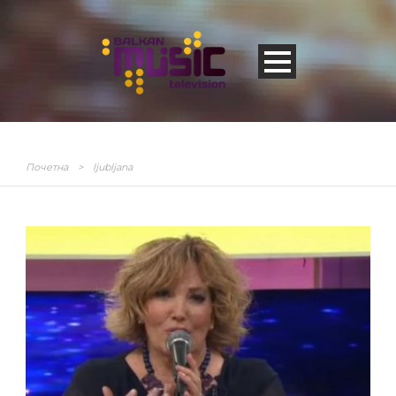
Почетна
>
ljubljana