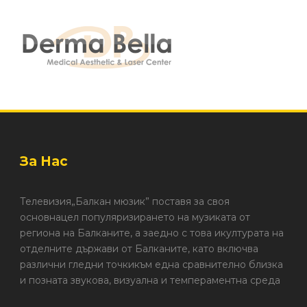
За Нас
Телевизия„Балкан мюзик” поставя за своя
основнацел популяризирането на музиката от
региона на Балканите, а заедно с това икултурата на
отделните държави от Балканите, като включва
различни гледни точкикъм една сравнително близка
и позната звукова, визуална и темпераментна среда