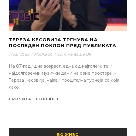
ТЕРЕЗА КЕСОВИЈА ТРГНУВА НА
ПОСЛЕДЕН ПОКЛОН ПРЕД ПУБЛИКАТА
17 Jan 2026
/
Muzika 24
/
Comments are Off
На 87-годишна возраст, една од најголемите и
најдолговечни музички дами на овие простори –
Тереза Кесовија, најави проштална турнеја со која,
како...
ПРОЧИТАЈ ПОВЕЌЕ
ВО ЖИВО