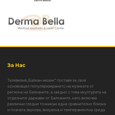
За Нас
Телевизия„Балкан мюзик” поставя за своя
основнацел популяризирането на музиката от
региона на Балканите, а заедно с това икултурата на
отделните държави от Балканите, като включва
различни гледни точкикъм една сравнително близка
и позната звукова, визуална и темпераментна среда