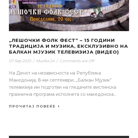
„ЛЕШОЧКИ ФОЛК ФЕСТ“ – 15 ГОДИНИ
ТРАДИЦИЈА И МУЗИКА, ЕКСКЛУЗИВНО НА
БАЛКАН МЈУЗИК ТЕЛЕВИЗИЈА (ВИДЕО)
07 Sep 2025
/
Muzika 24
/
Comments are Off
На Денот на независноста на Република
Македонија, 8-ми септември, „Балкан Мјузик“
телевизија им подготви на гледачите вистинска
празнична програма исполнета со македонска...
ПРОЧИТАЈ ПОВЕЌЕ