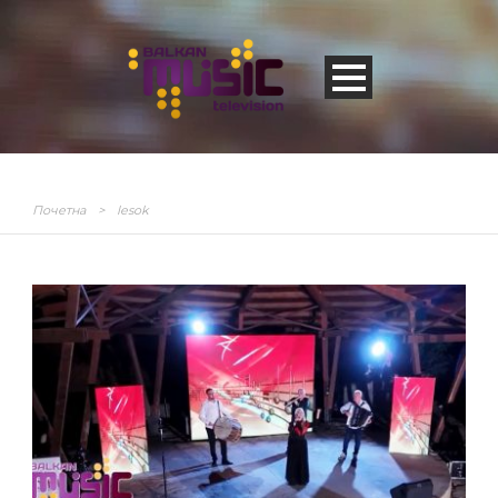
Почетна
>
lesok