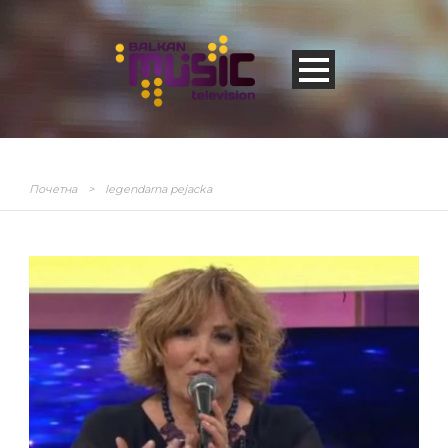
Почетна
>
legendarna pejacka