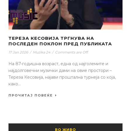
ТЕРЕЗА КЕСОВИЈА ТРГНУВА НА
ПОСЛЕДЕН ПОКЛОН ПРЕД ПУБЛИКАТА
17 Jan 2026
/
Muzika 24
/
Comments are Off
На 87-годишна возраст, една од најголемите и
најдолговечни музички дами на овие простори –
Тереза Кесовија, најави проштална турнеја со која,
како...
ПРОЧИТАЈ ПОВЕЌЕ
ВО ЖИВО