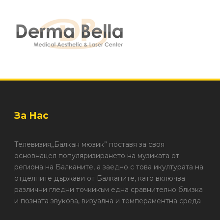
За Нас
Телевизия„Балкан мюзик” поставя за своя
основнацел популяризирането на музиката от
региона на Балканите, а заедно с това икултурата на
отделните държави от Балканите, като включва
различни гледни точкикъм една сравнително близка
и позната звукова, визуална и темпераментна среда