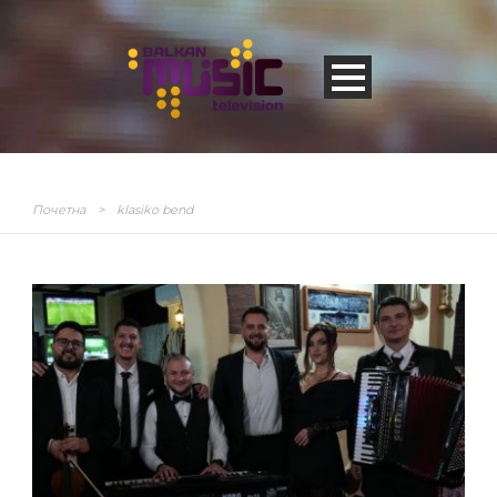
Почетна
>
klasiko bend