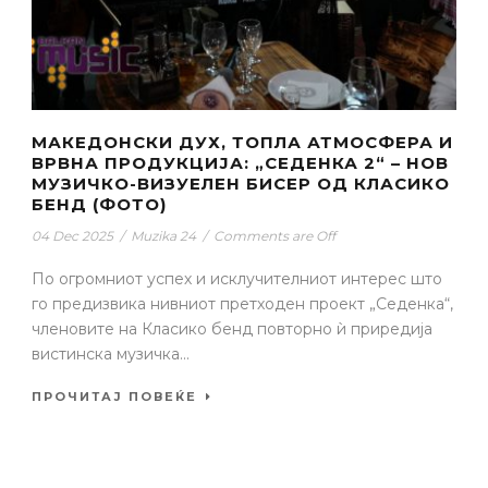
МАКЕДОНСКИ ДУХ, ТОПЛА АТМОСФЕРА И
ВРВНА ПРОДУКЦИЈА: „СЕДЕНКА 2“ – НОВ
МУЗИЧКО-ВИЗУЕЛЕН БИСЕР ОД КЛАСИКО
БЕНД (ФОТО)
04 Dec 2025
/
Muzika 24
/
Comments are Off
По огромниот успех и исклучителниот интерес што
го предизвика нивниот претходен проект „Седенка“,
членовите на Класико бенд повторно ѝ приредија
вистинска музичка...
ПРОЧИТАЈ ПОВЕЌЕ