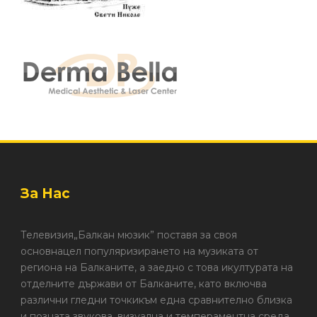
За Нас
Телевизия„Балкан мюзик” поставя за своя
основнацел популяризирането на музиката от
региона на Балканите, а заедно с това икултурата на
отделните държави от Балканите, като включва
различни гледни точкикъм една сравнително близка
и позната звукова, визуална и темпераментна среда