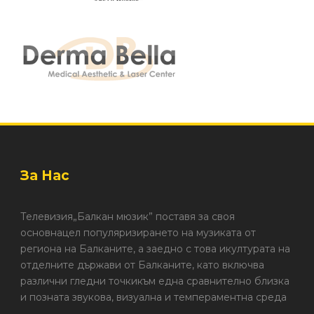
За Нас
Телевизия„Балкан мюзик” поставя за своя
основнацел популяризирането на музиката от
региона на Балканите, а заедно с това икултурата на
отделните държави от Балканите, като включва
различни гледни точкикъм една сравнително близка
и позната звукова, визуална и темпераментна среда