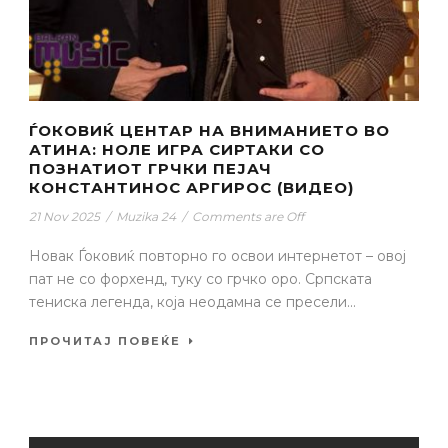
ЃОКОВИЌ ЦЕНТАР НА ВНИМАНИЕТО ВО
АТИНА: НОЛЕ ИГРА СИРТАКИ СО
ПОЗНАТИОТ ГРЧКИ ПЕЈАЧ
КОНСТАНТИНОС АРГИРОС (ВИДЕО)
21 Nov 2025
/
Muzika 24
/
Comments are Off
Новак Ѓоковиќ повторно го освои интернетот – овој
пат не со форхенд, туку со грчко оро. Српската
тениска легенда, која неодамна се пресели...
ПРОЧИТАЈ ПОВЕЌЕ