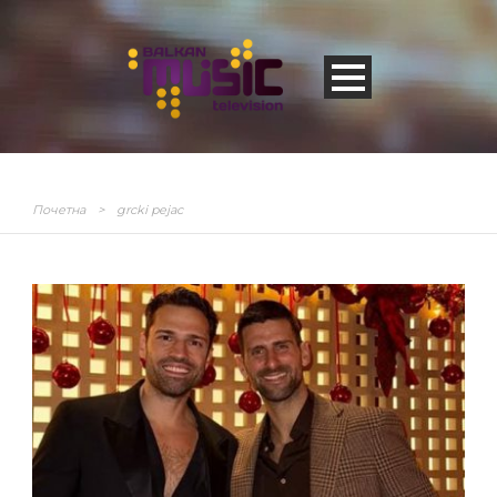
Почетна
>
grcki pejac