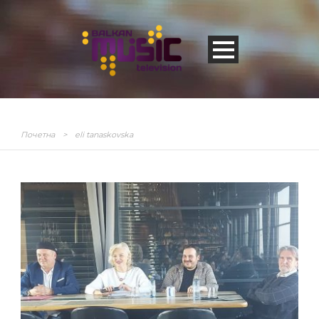
Почетна
>
eli tanaskovska