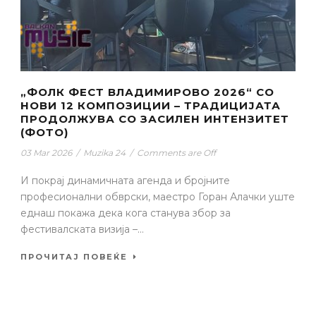
„ФОЛК ФЕСТ ВЛАДИМИРОВО 2026“ СО
НОВИ 12 КОМПОЗИЦИИ – ТРАДИЦИЈАТА
ПРОДОЛЖУВА СО ЗАСИЛЕН ИНТЕНЗИТЕТ
(ФОТО)
03 Mar 2026
/
Muzika 24
/
Comments are Off
И покрај динамичната агенда и бројните
професионални обврски, маестро Горан Алачки уште
еднаш покажа дека кога станува збор за
фестивалската визија –...
ПРОЧИТАЈ ПОВЕЌЕ