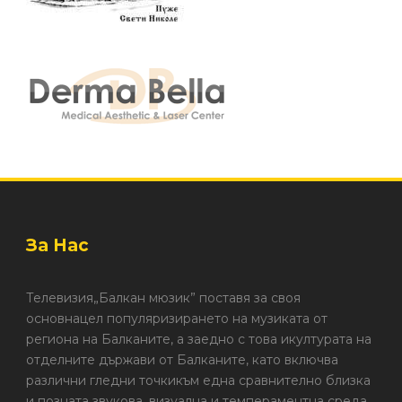
За Нас
Телевизия„Балкан мюзик” поставя за своя
основнацел популяризирането на музиката от
региона на Балканите, а заедно с това икултурата на
отделните държави от Балканите, като включва
различни гледни точкикъм една сравнително близка
и позната звукова, визуална и темпераментна среда