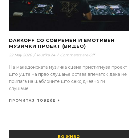
DARKOFF СО СОВРЕМЕН И ЕМОТИВЕН
МУЗИЧКИ ПРОЕКТ (ВИДЕО)
22 May 2026
/
Muzika 24
/
Comments are Off
На македонската музичка сцена пристигнува проект
што уште на прво слушање остава впечаток дека не
припаѓа на шаблоните што секојдневно ги
слушаме....
ПРОЧИТАЈ ПОВЕЌЕ
ВО ЖИВО