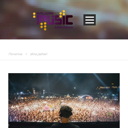
Почетна
>
dina jashari