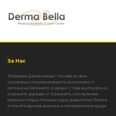
За Нас
Телевизия„Балкан мюзик” поставя за своя
основнацел популяризирането на музиката от
региона на Балканите, а заедно с това икултурата на
отделните държави от Балканите, като включва
различни гледни точкикъм една сравнително близка
и позната звукова, визуална и темпераментна среда