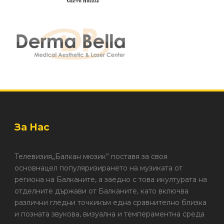
За Нас
Телевизия„Балкан мюзик” поставя за своя
основнацел популяризирането на музиката от
региона на Балканите, а заедно с това икултурата на
отделните държави от Балканите, като включва
различни гледни точкикъм една сравнително близка
и позната звукова, визуална и темпераментна среда