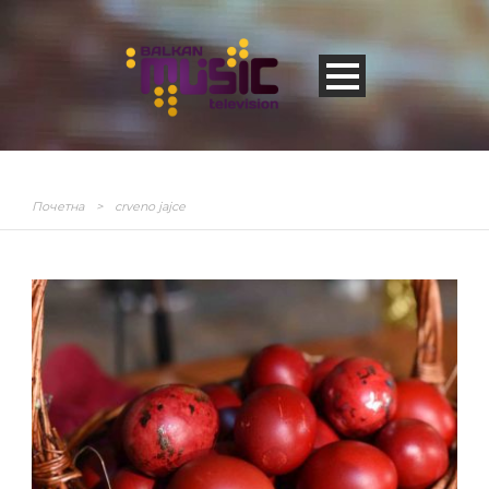
Почетна
>
crveno jajce