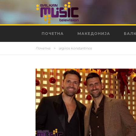
ПОЧЕТНА
МАКЕДОНИЈА
БАЛ
Почетна
>
argiros konstantinos