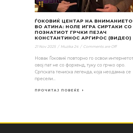
ЃОКОВИЌ ЦЕНТАР НА ВНИМАНИЕТО
ВО АТИНА: НОЛЕ ИГРА СИРТАКИ СО
ПОЗНАТИОТ ГРЧКИ ПЕЈАЧ
КОНСТАНТИНОС АРГИРОС (ВИДЕО)
21 Nov 2025
/
Muzika 24
/
Comments are Off
Новак Ѓоковиќ повторно го освои интернетот
овој пат не со форхенд, туку со грчко оро.
Српската тениска легенда, која неодамна се
пресели...
ПРОЧИТАЈ ПОВЕЌЕ