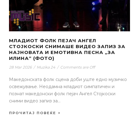
МЛАДИОТ ФОЛК ПЕЈАЧ АНГЕЛ
СТОЈКОСКИ СНИМАШЕ ВИДЕО ЗАПИЗ ЗА
НАЈНОВАТА И ЕМОТИВНА ПЕСНА „ЗА
ИЛИНА“ (ФОТО)
28 Mar 2026
/
Muzika 24
/
Comments are Off
Македонската фолк сцена доби уште едно музичко
освежување. Неодамна младиот симпатичен и
познат македонски фолк пејач Ангел Стојкоски
сними видео запиз за...
ПРОЧИТАЈ ПОВЕЌЕ