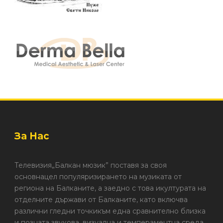
За Нас
Телевизия„Балкан мюзик” поставя за своя
основнацел популяризирането на музиката от
региона на Балканите, а заедно с това икултурата на
отделните държави от Балканите, като включва
различни гледни точкикъм една сравнително близка
и позната звукова, визуална и темпераментна среда