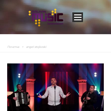
Почетна
>
angel stojkoski