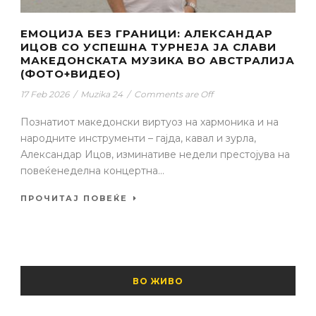
ЕМОЦИЈА БЕЗ ГРАНИЦИ: АЛЕКСАНДАР
ИЦОВ СО УСПЕШНА ТУРНЕЈА ЈА СЛАВИ
МАКЕДОНСКАТА МУЗИКА ВО АВСТРАЛИЈА
(ФОТО+ВИДЕО)
17 Feb 2026
/
Muzika 24
/
Comments are Off
Познатиот македонски виртуоз на хармоника и на
народните инструменти – гајда, кавал и зурла,
Александар Ицов, изминативе недели престојува на
повеќенеделна концертна...
ПРОЧИТАЈ ПОВЕЌЕ
ВО ЖИВО