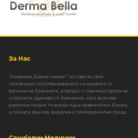
За Нас
Телевизия„Балкан мюзик” поставя за своя
основнацел популяризирането на музиката от
региона на Балканите, а заедно с това икултурата на
отделните държави от Балканите, като включва
различни гледни точкикъм една сравнително близка
и позната звукова, визуална и темпераментна среда
Социјални Медиуми