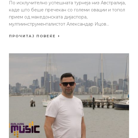
По исклучително успешната турнеја низ Австралија,
каде што беше пречекан со големи овации и топол
прием од македонската дијаспора,
мултиинструменталистот Александар Ицов...
ПРОЧИТАЈ ПОВЕЌЕ