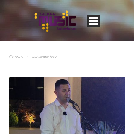
Почетна
>
aleksandar icov