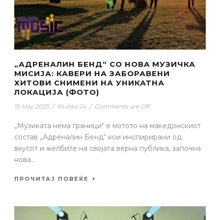
„АДРЕНАЛИН БЕНД“ СО НОВA МУЗИЧКА
МИСИЈА: КАВЕРИ НА ЗАБОРАВЕНИ
ХИТОВИ СНИМЕНИ НА УНИКАТНА
ЛОКАЦИЈА (ФОТО)
15 May 2025
/
Muzika 24
/
Comments are Off
„Музиката нема граници“ е мотото на македонскиот
состав „Адреналин Бенд“ кои инспирирани од
вкусот и желбите на својата верна публика, започна
нова...
ПРОЧИТАЈ ПОВЕЌЕ