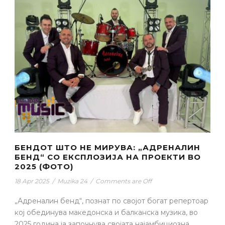
БЕНДОТ ШТО НЕ МИРУВА: „АДРЕНАЛИН
БЕНД“ СО ЕКСПЛОЗИЈА НА ПРОЕКТИ ВО
2025 (ФОТО)
18 Apr 2025
/
Muzika 24
/
Comments are Off
„Адреналин бенд“, познат по својот богат репертоар
кој обединува македонска и балканска музика, во
2025 година ја започнува својата најамбициозна