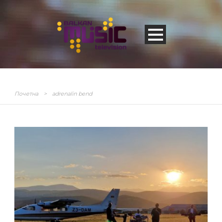
Почетна
>
adrenalin bend