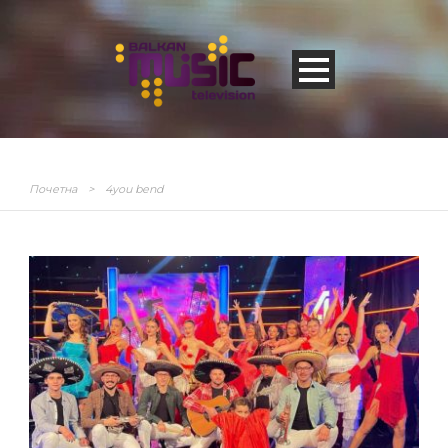
Почетна
>
4you bend