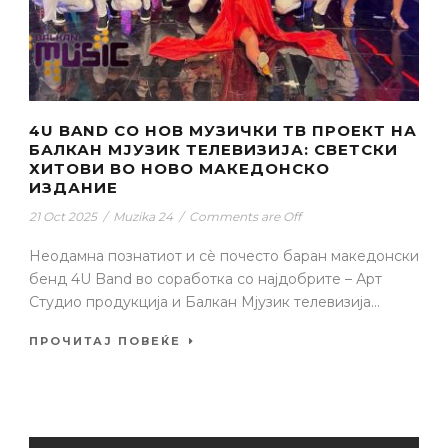
4U BAND СО НОВ МУЗИЧКИ ТВ ПРОЕКТ НА
БАЛКАН МЈУЗИК ТЕЛЕВИЗИЈА: СВЕТСКИ
ХИТОВИ ВО НОВО МАКЕДОНСКО
ИЗДАНИЕ
21 Oct 2025
/
Muzika 24
/
Comments are Off
Неодамна познатиот и сè почесто баран македонски
бенд 4U Band во соработка со најдобрите – Арт
Студио продукција и Балкан Мјузик телевизија...
ПРОЧИТАЈ ПОВЕЌЕ