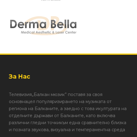
За Нас
Телевизия„Балкан мюзик” поставя за своя
основнацел популяризирането на музиката от
региона на Балканите, а заедно с това икултурата на
отделните държави от Балканите, като включва
различни гледни точкикъм една сравнително близка
и позната звукова, визуална и темпераментна среда