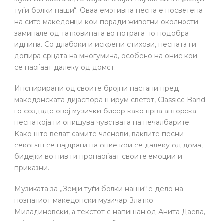
туѓи болки наши“. Оваа емотивна песна е посветена
на сите македонци кои поради животни околности
заминале од татковината во потрага по подобра
иднина. Со длабоки и искрени стихови, песната ги
допира срцата на многумина, особено на оние кои
се наоѓаат далеку од домот.
Инспирирани од своите бројни настапи пред
македонската дијаспора ширум светот, Classico Band
го создаде овој музички бисер како прва авторска
песна која ги опишува чувствата на печалбарите.
Како што велат самите членови, ваквите песни
секогаш се најдраги на оние кои се далеку од дома,
бидејќи во нив ги пронаоѓаат своите емоции и
приказни.
Музиката за „Земји туѓи болки наши“ е дело на
познатиот македонски музичар Златко
Миладиновски, а текстот е напишан од Анита Даева,