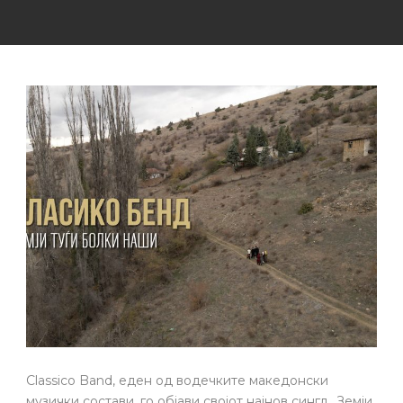
Classico Band, еден од водечките македонски
музички состави, го објави својот најнов сингл „Земји