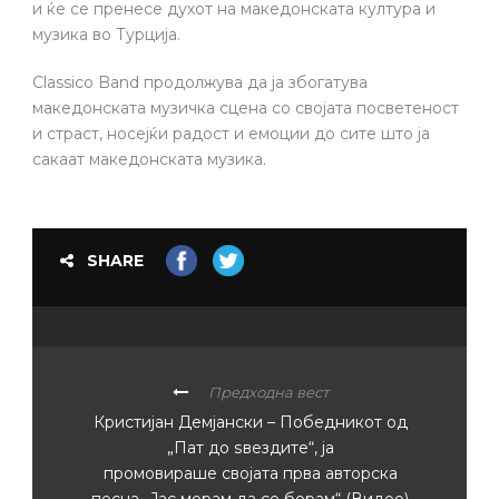
и ќе се пренесе духот на македонската култура и
музика во Турција.
Classico Band продолжува да ја збогатува
македонската музичка сцена со својата посветеност
и страст, носејќи радост и емоции до сите што ја
сакаат македонската музика.
SHARE
Предходна вест
Кристијан Демјански – Победникот од
„Пат до ѕвездите“, ја
промовираше својата прва авторска