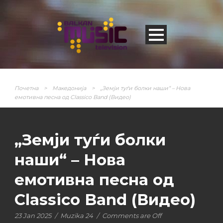
Почетна
>
Македонија
>
„Земји туѓи болки наши“ – Нова
емотивна песна од Classico Band (Видео)
„Земји туѓи болки
наши“ – Нова
емотивна песна од
Classico Band (Видео)
23 Jan 2025
/
Muzika 24
/
Comments are Off