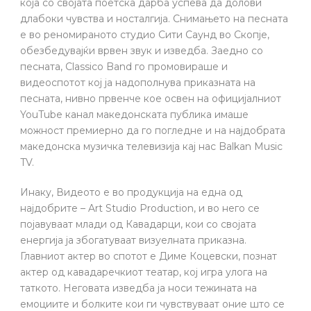
која со својата поетска дарба успева да долови
длабоки чувства и носталгија. Снимањето на песната
е во реномираното студио Сити Саунд во Скопје,
обезбедувајќи врвен звук и изведба. Заедно со
песната, Classico Band го промовираше и
видеоспотот кој ја надополнува приказната на
песната, нивно првенче кое освен на официјалниот
YouTube канал македонската публика имаше
можност премиерно да го погледне и на најдобрата
македонска музичка телевизија кај нас Balkan Music
TV.
Инаку, Видеото е во продукција на една од
најдобрите – Art Studio Production, и во него се
појавуваат млади од Кавадарци, кои со својата
енергија ја збогатуваат визуелната приказна.
Главниот актер во спотот е Диме Коцевски, познат
актер од кавадаречкиот театар, кој игра улога на
таткото. Неговата изведба ја носи тежината на
емоциите и болките кои ги чувствуваат оние што се