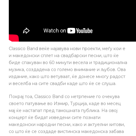
Classico Band веќе најавува нови проекти, меѓу кои е
и македонски сплет на свадбарски песни, што ќе
биде спакуван во 60 минути весела и традиционална
музика, создадена со големо внимание и љубов. Ова
издание, како што ветуваат, ќе донесе многу радост
и веселба на сите свадби каде што ќе се слуша.
Покрај тоа, Classico Band со нетрпение го очекува
своето патување во Измир, Турција, каде во месец
мај ќе настапат пред тамошната публика. На овој
концерт ќе бидат изведени сите познати
македонски народни песни, како и актуелни хитови,
со што ќе се создаде вистинска македонска забава