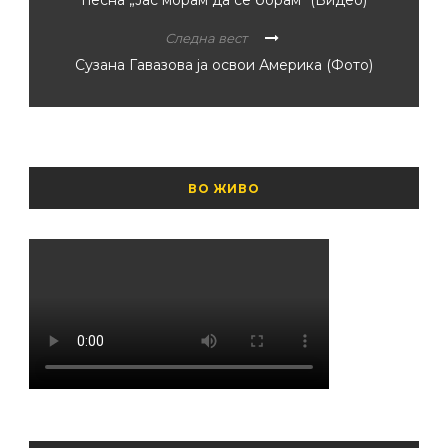
песна „Јас морам да се борам“ (Видео)
Следна вест
Сузана Гавазова ја освои Америка (Фото)
ВО ЖИВО