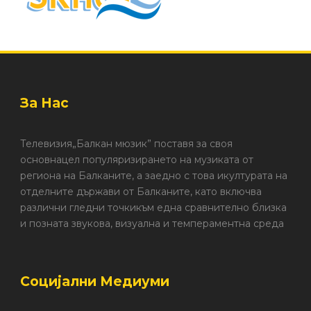
За Нас
Телевизия„Балкан мюзик” поставя за своя
основнацел популяризирането на музиката от
региона на Балканите, а заедно с това икултурата на
отделните държави от Балканите, като включва
различни гледни точкикъм една сравнително близка
и позната звукова, визуална и темпераментна среда
Социјални Медиуми