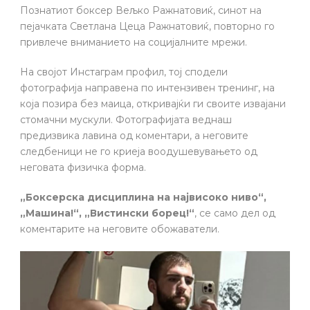
Познатиот боксер Вељко Ражнатовиќ, синот на
пејачката Светлана Цеца Ражнатовиќ, повторно го
привлече вниманието на социјалните мрежи.
На својот Инстаграм профил, тој сподели
фотографија направена по интензивен тренинг, на
која позира без маица, откривајќи ги своите извајани
стомачни мускули. Фотографијата веднаш
предизвика лавина од коментари, а неговите
следбеници не го криеја воодушевувањето од
неговата физичка форма.
„Боксерска дисциплина на највисоко ниво“,
„Машина!“, „Вистински борец!“
, се само дел од
коментарите на неговите обожаватели.