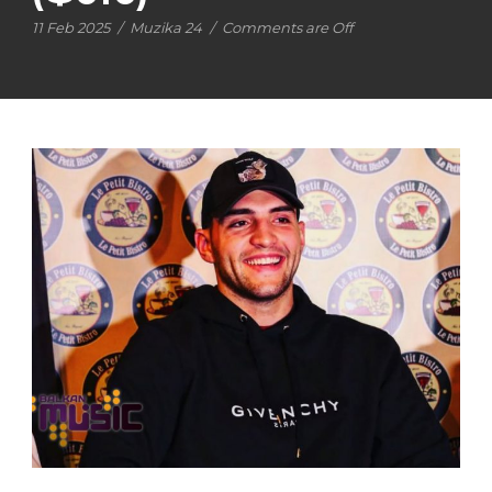
11 Feb 2025
/
Muzika 24
/
Comments are Off