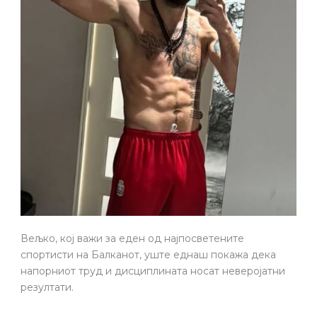
Вељко, кој важи за еден од најпосветените
спортисти на Балканот, уште еднаш покажа дека
напорниот труд и дисциплината носат неверојатни
резултати.