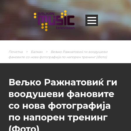
Почетна
>
Балкан
>
Вељко Ражнатовиќ ги воодушеви
фановите со нова фотографија по напорен тренинг (Фото)
Вељко Ражнатовиќ ги
воодушеви фановите
со нова фотографија
по напорен тренинг
(Фото)