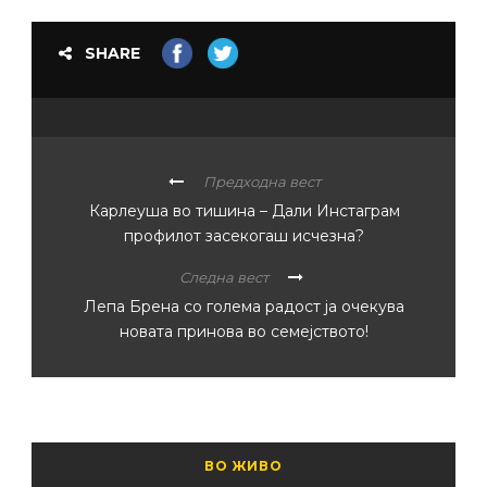
SHARE
Предходна вест
Карлеуша во тишина – Дали Инстаграм
профилот засекогаш исчезна?
Следна вест
Лепа Брена со голема радост ја очекува
новата принова во семејството!
ВО ЖИВО