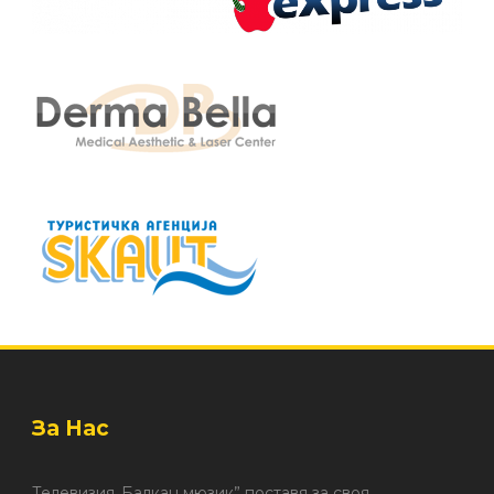
За Нас
Телевизия„Балкан мюзик” поставя за своя