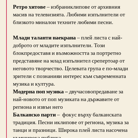
Ретро хитове
– избраниклипове от архивния
масив на телевизията. Любими изпълнители от
близкото миналои техните любими песни.
Млади таланти наекрана
– плей листа с най-
доброто от младите изпълнители. Този
блокпредоставя и възможността за портретно
представяне на млад изпълнител срепертоар от
неговото творчество. Целевата група е по-млади
зрители с познанияи интерес към съвременната
музика и култура.
Модерна поп музика –
двучасовопредаване за
най-новото от поп музиката на държавите от
региона и извън него
Балканско парти
– фокус върху балканската
традиция. Песни иклипове от региона, музика за
танци и празници. Широка плей листа насочена
къмширока публика.