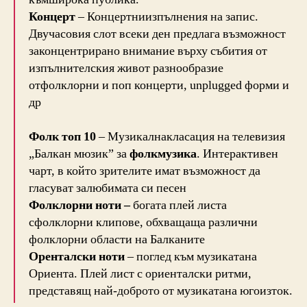
Концерт
– Концертниизпълнения на запис.
Двучасовия слот всеки ден предлага възможност
законцентрирано внимание върху събития от
изпълнителския живот разнообразие
отфолклорни и поп концерти, unplugged форми и
др
Фолк топ 10
– Музикалнакласация на телевизия
„Балкан мюзик” за
фолкмузика
. Интерактивен
чарт, в който зрителите имат възможност да
гласуват залюбимата си песен
Фолклорни ноти –
богата плей листа
сфолклорни клипове, обхващаща различни
фолклорни области на Балканите
Оренталски ноти
– поглед към музикатана
Ориента. Плей лист с ориенталски ритми,
представящ най-доброто от музикатана югоизток.