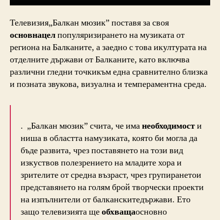
Телевизия„Балкан мюзик” поставя за своя
основнацел
популяризирането на музиката от
региона на Балканите, а заедно с това икултурата на
отделните държави от Балканите, като включва
различни гледни точкикъм една сравнително близка
и позната звукова, визуална и темпераментна среда.
. „Балкан мюзик” счита, че има
необходимост
и
ниша в областта намузиката, която би могла да
бъде развита, чрез поставянето на този вид
изкуствов полезрението на младите хора и
зрителите от средна възраст, чрез групиранетои
представянето на голям брой творчески проекти
на изпълнители от балканскитедържави. Ето
защо телевизията ще
обхваща
основно